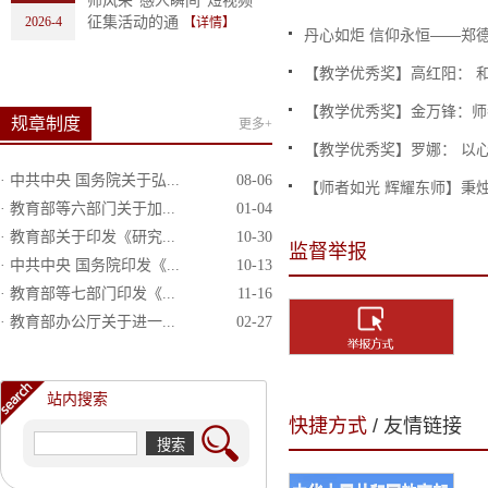
师风采“感人瞬间”短视频
2026-4
征集活动的通
【详情】
丹心如炬 信仰永恒——郑德荣
【教学优秀奖】高红阳： 和
【教学优秀奖】金万锋：师者
规章制度
更多+
【教学优秀奖】罗娜： 以心
· 中共中央 国务院关于弘...
08-06
【师者如光 辉耀东师】秉烛传
· 教育部等六部门关于加...
01-04
· 教育部关于印发《研究...
10-30
监督举报
· 中共中央 国务院印发《...
10-13
· 教育部等七部门印发《...
11-16
· 教育部办公厅关于进一...
02-27
站内搜索
快捷方式
/ 友情链接