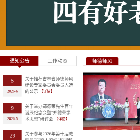
通知公告
工作动态
师德师风
关于推荐吉林省师德师风
5
建设专家委员会委员人选
2026-6
的公示
【详情】
关于举办郑德荣先生百年
9
诞辰纪念会暨“郑德荣学
2026-5
术思想”研讨会
【详情】
关于参与2026年第十届教
29